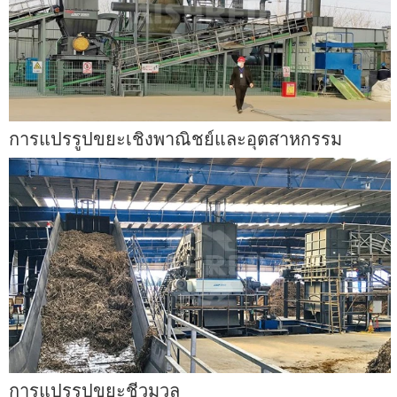
การแปรรูปขยะเชิงพาณิชย์และอุตสาหกรรม
การแปรรูปขยะชีวมวล