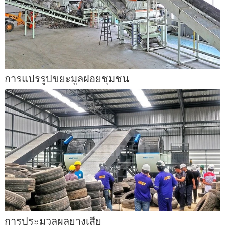
การแปรรูปขยะมูลฝอยชุมชน
การประมวลผลยางเสีย