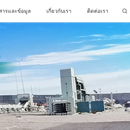
สารและข้อมูล
เกี่ยวกับเรา
ติดต่อเรา

่สมบูรณ์
ลักษณนามและตัวคั่น
แบบปิด
เครื่องแยกลม Sifter
ยแบบเคลื่อนที่
เครื่องแยกกระแสวน
ื่อนที่
ตัวคั่นแม่เหล็ก
อียดยาง
เครื่อง Rasper สำหรับยางรถยนต์
ลซิสยาง
เครื่องดึงลวดขอบยาง
รไลซิสแบบพกพา
เพิ่มเติม»