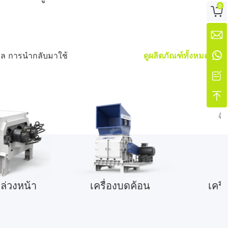
0



คิล การนำกลับมาใช้
ดูผลิตภัณฑ์ทั้งหมด


ล่วงหน้า
เครื่องบดค้อน
เครื